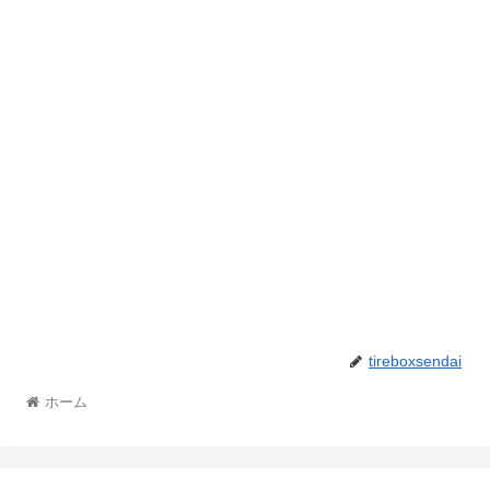
tireboxsendai
ホーム