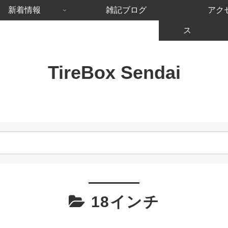
新着情報
雑記ブログ
アク
ス
TireBox Sendai
18インチ