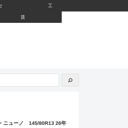
セ
工
賃
ューノ 145/80R13 26年