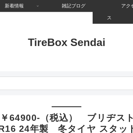
新着情報
雑記ブログ
アク
ス
TireBox Sendai
￥64900-（税込） ブリヂス
60R16 24年製 冬タイヤ スタ