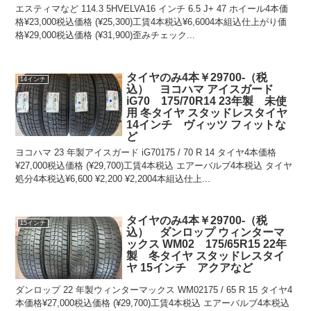
エスティマなど 114.3 5HVELVA16 インチ 6.5 J+ 47 ホイール4本価
格¥23,000税込価格 (¥25,300)工賃4本税込¥6,6004本組込仕上がり価
格¥29,000税込価格 (¥31,900)歪みチェック...
タイヤのみ4本￥29700-（税
14インチ
込） ヨコハマ アイスガード
iG70 175/70R14 23年製 未使
用 冬タイヤ スタッドレスタイヤ
14インチ ヴィッツ フィットな
ど
ヨコハマ 23 年製アイスガード iG70175 / 70 R 14 タイヤ4本価格
¥27,000税込価格 (¥29,700)工賃4本税込 エアーバルブ4本税込 タイヤ
処分4本税込¥6,600 ¥2,200 ¥2,2004本組込仕上...
タイヤのみ4本￥29700-（税
15インチ
込） ダンロップ ウィンターマ
ックス WM02 175/65R15 22年
製 冬タイヤ スタッドレスタイ
ヤ 15インチ アクアなど
ダンロップ 22 年製ウィンターマックス WM02175 / 65 R 15 タイヤ4
本価格¥27,000税込価格 (¥29,700)工賃4本税込 エアーバルブ4本税込