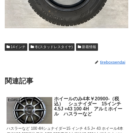
14インチ
冬(スタッドレスタイヤ)
新着情報
tireboxsendai
関連記事
ホイールのみ4本￥20900-（税
15インチ
込） シュナイダー 15インチ
4.5J +43 100 4H アルミホイー
ル ハスラーなど
ハスラーなど 100 4Hシュナイダー15 インチ 4.5 J+ 43 ホイール4本